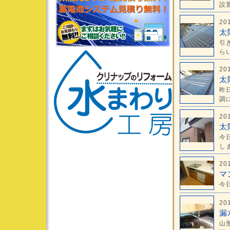
設置
20
太
引
らい
20
太
昨
調に
20
太
今
しま
20
マ
今日
20
漏
山