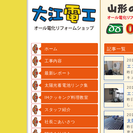
ホーム
記事一覧
20
工事内容
エ
昨
最新レポート
キュ
太陽光蓄電池リンク集
20
エ
IHクッキング料理教室
昨
し..
スタッフ紹介
20
太
社長ごあいさつ
昨
恵ま