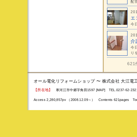
配管
20
エ
今日
20
介
今
りを
62
オール電化リフォームショップ 〜 株式会社 大江電
【所在地】
寒河江市中郷字角田1597 [MAP]
TEL.0237-62-23
Access 2,280,857pv （2008.12.09～） Contents 621pages To