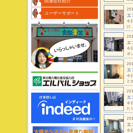
関連会社紹介
20
ユーザーサポート
エ
今
け..
20
エ
今
ポン
20
エ
今
とか
20
エ
今
たり
20
エ
今