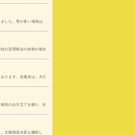
れました。雪が多い地域は、
電柱の冠雪除去の依頼が相次
ております。先週末は、大江
は格別のお引立てを賜り、社
た。太陽熱温水器も継続し