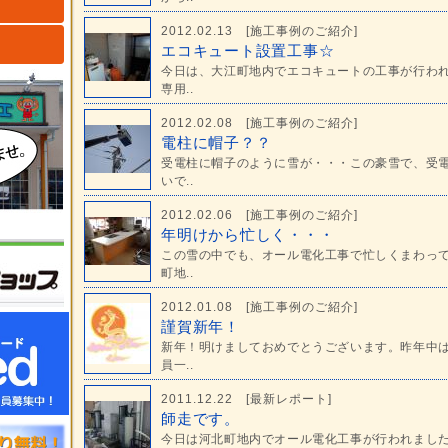
2012.02.13 [
施工事例のご紹介
]
ト
エコキュート設置工事☆
今日は、大江町地内でエコキュートの工事が行わ
専用..
2012.02.08 [
施工事例のご紹介
]
電柱に帽子？？
受電柱に帽子のように雪が・・・この豪雪で、受
いで..
2012.02.06 [
施工事例のご紹介
]
年明けから忙しく・・・
この雪の中でも、オール電化工事で忙しくまわっ
町地..
2012.01.08 [
施工事例のご紹介
]
謹賀新年！
新年！明けましておめでとうございます。昨年中
員一..
2011.12.22 [
最新レポート
]
師走です。
今日は河北町地内でオール電化工事が行われまし