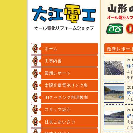
ホーム
最新レポー
20
工事内容
住
今
最新レポート
地補
太陽光蓄電池リンク集
20
野
IHクッキング料理教室
今
スタッフ紹介
20
野
社長ごあいさつ
高
た我