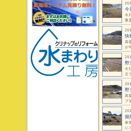
20
今
今
垂直
20
快
高
が午
20
野
今
立て
20
野
高
プを
20
掘
単
にコ