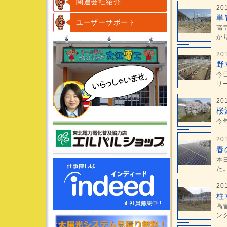
関連会社紹介
20
単
ユーザーサポート
高
かり
20
野
今
リー
20
桜
今
20
春
本
た。
20
柱
高
ンク