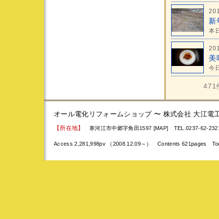
20
新
本
20
美
今
47
オール電化リフォームショップ 〜 株式会社 大江電
【所在地】
寒河江市中郷字角田1597 [MAP]
TEL.0237-62-23
Access 2,281,998pv （2008.12.09～） Contents 621pages To