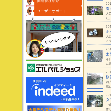
関連会社紹介
20
春
ユーザーサポート
大
た。
20
ホ
大
ステ
20
太
今
に進
20
桜
四
花び
20
玄
中
体し