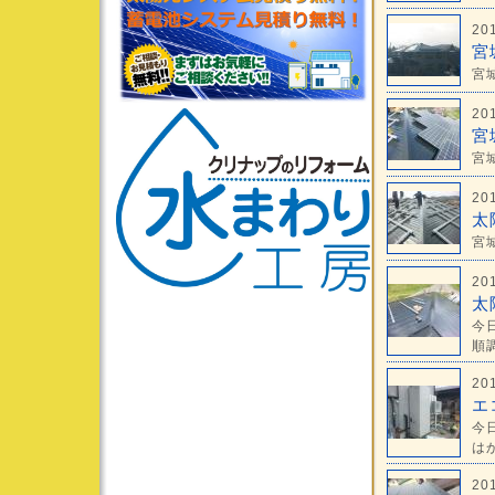
20
宮
宮城
20
宮
宮
20
太
宮
20
太
今
順調
20
エ
今
はか
20