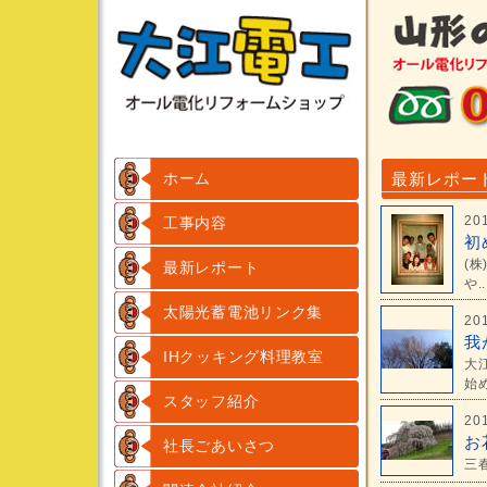
ホーム
最新レポー
20
工事内容
初
(
最新レポート
や..
太陽光蓄電池リンク集
20
我
IHクッキング料理教室
大
始め
スタッフ紹介
20
お
社長ごあいさつ
三