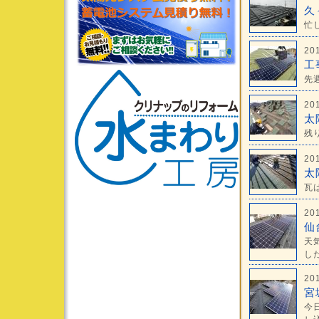
久々
忙
20
工
先
20
太
残
20
太
瓦
20
仙
天
した
20
宮
今