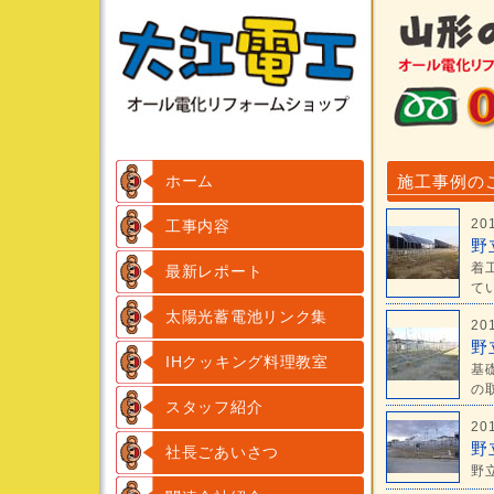
ホーム
施工事例の
20
工事内容
野
着
最新レポート
てい
太陽光蓄電池リンク集
20
野
IHクッキング料理教室
基
の取
スタッフ紹介
20
野
社長ごあいさつ
野