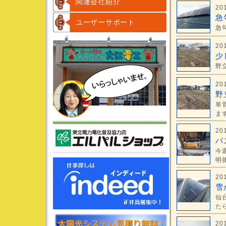
関連会社紹介
20
急
ユーザーサポート
急
20
少
野
20
野
単
ます
20
バ
今
明後
20
雪
仙
たら
20