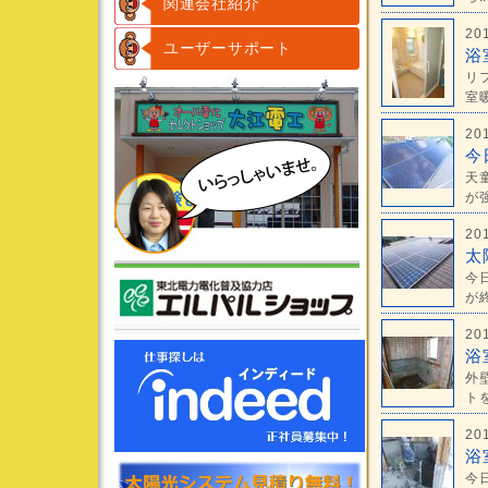
関連会社紹介
20
ユーザーサポート
浴
リ
室暖
20
今
天
が強
20
太
今
が終
20
浴
外
トを
20
浴
今