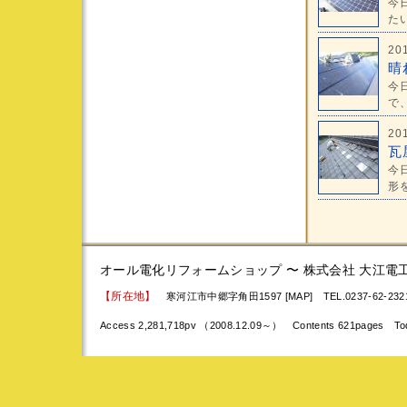
今
たい
20
晴
今
で、
20
瓦
今
形を
オール電化リフォームショップ 〜 株式会社 大江電
【所在地】
寒河江市中郷字角田1597 [MAP]
TEL.0237-62-23
Access 2,281,718pv （2008.12.09～） Contents 621pages To