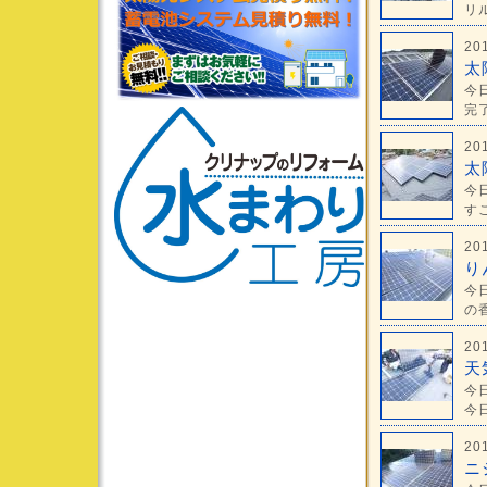
リル
20
太
今
完了
20
太
今
すこ
20
り
今
の香
20
天
今
今日
20
ニ