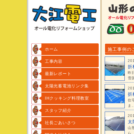
ホーム
施工事例の
20
工事内容
折
昨
最新レポート
雪国
太陽光蓄電池リンク集
20
折
IHクッキング料理教室
住
ま..
スタッフ紹介
20
太
社長ごあいさつ
山
ら..