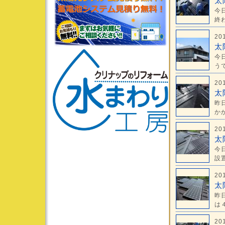
太
今
終わ
20
太
今
うで
20
太
昨
かか
20
太
今
設置
20
太
昨
は４
20