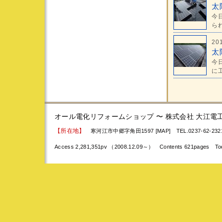
太
今
られ
20
太
今
に工
オール電化リフォームショップ 〜 株式会社 大江電
【所在地】
寒河江市中郷字角田1597 [MAP]
TEL.0237-62-23
Access 2,281,351pv （2008.12.09～） Contents 621pages To