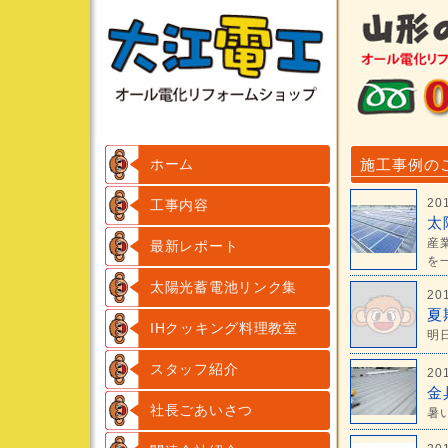
ホーム
施工事例の
20
工事内容
太
産
最新レポート
を一
太陽光蓄電池リンク集
20
夏
IHクッキング料理教室
明
スタッフ紹介
20
金
社長ごあいさつ
暑い