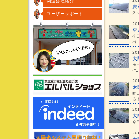
20
関連会社紹介
麦
久
ユーザーサポート
20
空
今
出..
20
太
ホ
(^..
20
太
昨
るよ
20
太
今
20