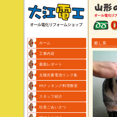
ホーム
癒し系
工事内容
最新レポート
太陽光蓄電池リンク集
IHクッキング料理教室
スタッフ紹介
社長ごあいさつ