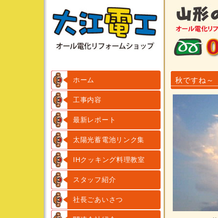
ホーム
秋ですね～
工事内容
最新レポート
太陽光蓄電池リンク集
IHクッキング料理教室
スタッフ紹介
社長ごあいさつ