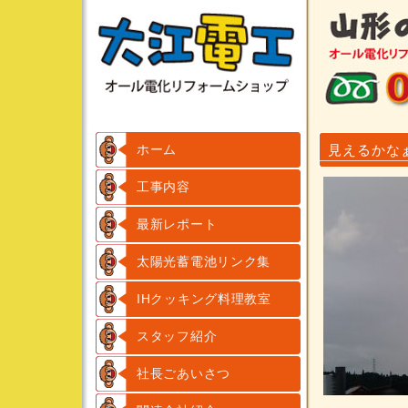
ホーム
見えるかな
工事内容
最新レポート
太陽光蓄電池リンク集
IHクッキング料理教室
スタッフ紹介
社長ごあいさつ