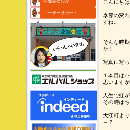
関連会社紹介
こんにちは
ユーザーサポート
季節の変わ
すね。
そんな時期
た！
写真に写っ
１本目はハ
思いますが
人生で虹が
その時はち
大江町より
～？