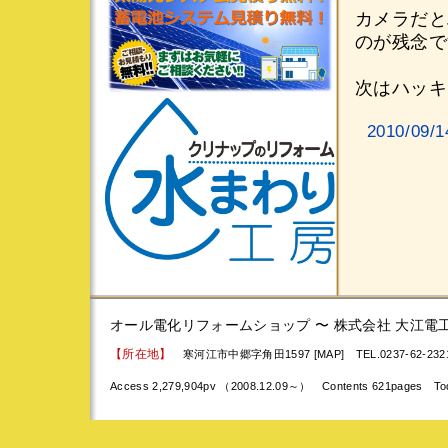
カメラだと
のが残念です
次はハッキリ
2010/0
オール電化リフォームショップ 〜 株式会社 大江電
【所在地】
寒河江市中郷字角田1597 [MAP]
TEL.0237-62-23
Access 2,279,904pv （2008.12.09～） Contents 621pages Tod