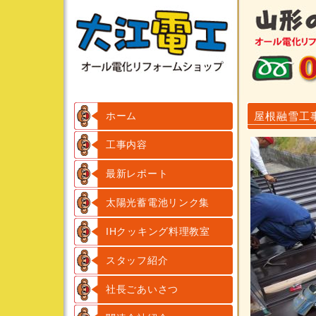
ホーム
屋根融雪工
工事内容
最新レポート
太陽光蓄電池リンク集
IHクッキング料理教室
スタッフ紹介
社長ごあいさつ