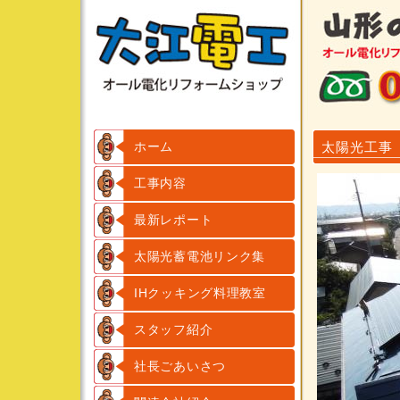
ホーム
太陽光工事
工事内容
最新レポート
太陽光蓄電池リンク集
IHクッキング料理教室
スタッフ紹介
社長ごあいさつ