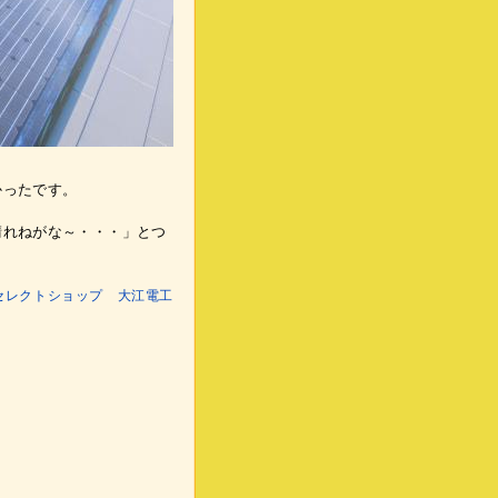
かったです。
晴れねがな～・・・」とつ
ール電化セレクトショップ 大江電工