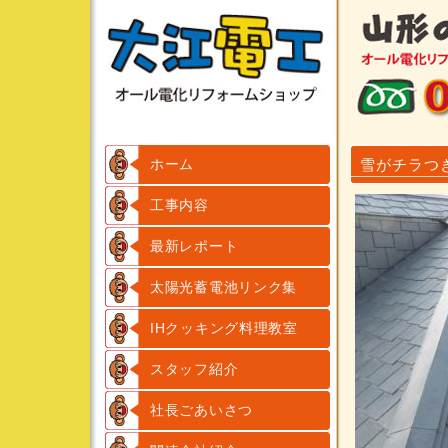
ホーム
雪がチラつ
工事内容
最新レポート
太陽光蓄電池リンク集
IHクッキング料理教室
スタッフ紹介
社長ごあいさつ