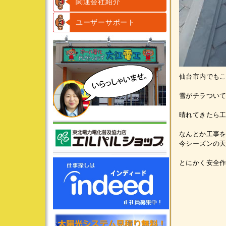
関連会社紹介
ユーザーサポート
仙台市内でも
雪がチラつい
晴れてきたら
なんとか工事
今シーズンの天
とにかく安全作業