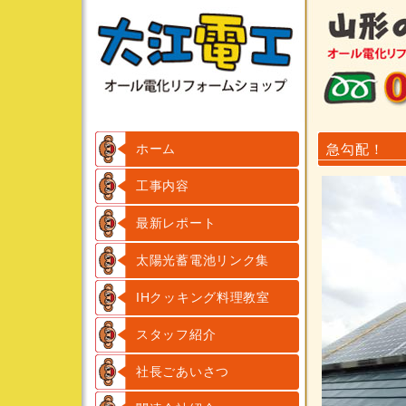
ホーム
急勾配！
工事内容
最新レポート
太陽光蓄電池リンク集
IHクッキング料理教室
スタッフ紹介
社長ごあいさつ