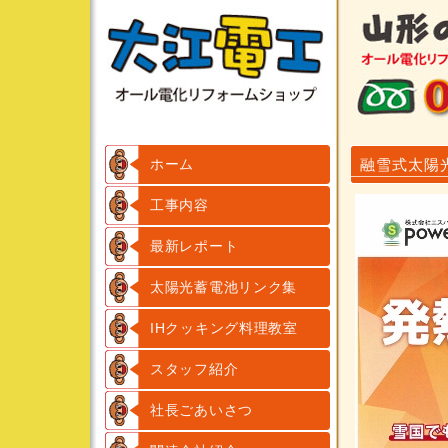
ホーム
融雪式太陽
工事内容
最新レポート
太陽光蓄電池リンク集
IHクッキング料理教室
スタッフ紹介
社長ごあいさつ