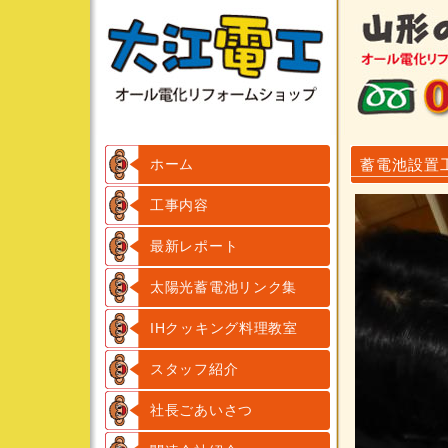
ホーム
蓄電池設置
工事内容
最新レポート
太陽光蓄電池リンク集
IHクッキング料理教室
スタッフ紹介
社長ごあいさつ