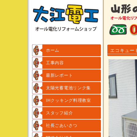
ホーム
エコキュー
工事内容
最新レポート
太陽光蓄電池リンク集
IHクッキング料理教室
スタッフ紹介
社長ごあいさつ